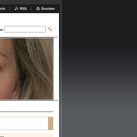
icht
RSS
Drucken
e: