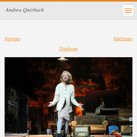
Andrea Quirbach
Voriges
Nächstes
Diashow